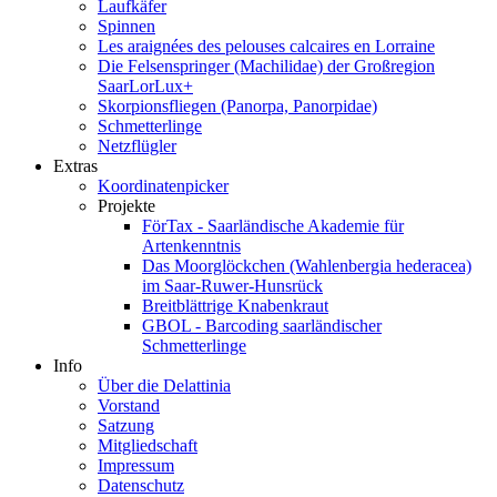
Laufkäfer
Spinnen
Les araignées des pelouses calcaires en Lorraine
Die Felsenspringer (Machilidae) der Großregion
SaarLorLux+
Skorpionsfliegen (Panorpa, Panorpidae)
Schmetterlinge
Netzflügler
Extras
Koordinatenpicker
Projekte
FörTax - Saarländische Akademie für
Artenkenntnis
Das Moorglöckchen (Wahlenbergia hederacea)
im Saar-Ruwer-Hunsrück
Breitblättrige Knabenkraut
GBOL - Barcoding saarländischer
Schmetterlinge
Info
Über die Delattinia
Vorstand
Satzung
Mitgliedschaft
Impressum
Datenschutz