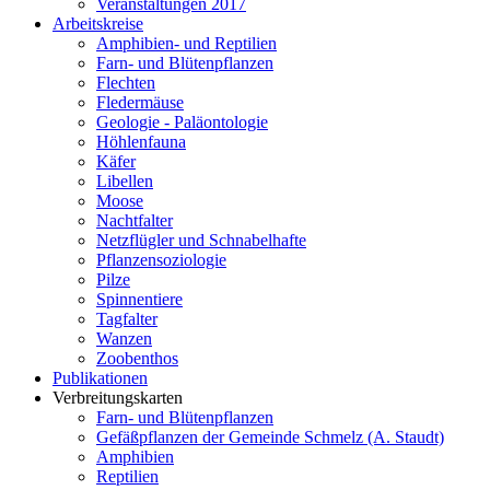
Veranstaltungen 2017
Arbeitskreise
Amphibien- und Reptilien
Farn- und Blütenpflanzen
Flechten
Fledermäuse
Geologie - Paläontologie
Höhlenfauna
Käfer
Libellen
Moose
Nachtfalter
Netzflügler und Schnabelhafte
Pflanzensoziologie
Pilze
Spinnentiere
Tagfalter
Wanzen
Zoobenthos
Publikationen
Verbreitungskarten
Farn- und Blütenpflanzen
Gefäßpflanzen der Gemeinde Schmelz (A. Staudt)
Amphibien
Reptilien