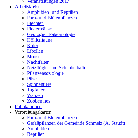
Veranstaltungen 2017
Arbeitskreise
Amphibien- und Reptilien
Farn- und Blütenpflanzen
Flechten
Fledermäuse
Geologie - Paläontologie
Höhlenfauna
Käfer
Libellen
Moose
Nachtfalter
Netzflügler und Schnabelhafte
Pflanzensoziologie
Pilze
Spinnentiere
Tagfalter
Wanzen
Zoobenthos
Publikationen
Verbreitungskarten
Farn- und Blütenpflanzen
Gefäßpflanzen der Gemeinde Schmelz (A. Staudt)
Amphibien
Reptilien