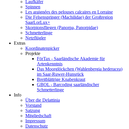
Laufkäfer
Spinnen
Les araignées des pelouses calcaires en Lorraine
Die Felsenspringer (Machilidae) der Großregion
SaarLorLux+
Skorpionsfliegen (Panorpa, Panorpidae)
Schmetterlinge
Netzflügler
Extras
Koordinatenpicker
Projekte
FörTax - Saarländische Akademie für
Artenkenntnis
Das Moorglöckchen (Wahlenbergia hederacea)
im Saar-Ruwer-Hunsrück
Breitblättrige Knabenkraut
GBOL - Barcoding saarländischer
Schmetterlinge
Info
Über die Delattinia
Vorstand
Satzung
Mitgliedschaft
Impressum
Datenschutz