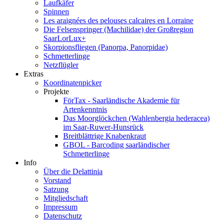
Laufkäfer
Spinnen
Les araignées des pelouses calcaires en Lorraine
Die Felsenspringer (Machilidae) der Großregion
SaarLorLux+
Skorpionsfliegen (Panorpa, Panorpidae)
Schmetterlinge
Netzflügler
Extras
Koordinatenpicker
Projekte
FörTax - Saarländische Akademie für
Artenkenntnis
Das Moorglöckchen (Wahlenbergia hederacea)
im Saar-Ruwer-Hunsrück
Breitblättrige Knabenkraut
GBOL - Barcoding saarländischer
Schmetterlinge
Info
Über die Delattinia
Vorstand
Satzung
Mitgliedschaft
Impressum
Datenschutz