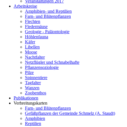
Veranstaltungen 2017
Arbeitskreise
Amphibien- und Reptilien
Farn- und Blütenpflanzen
Flechten
Fledermäuse
Geologie - Paläontologie
Höhlenfauna
Käfer
Libellen
Moose
Nachtfalter
Netzflügler und Schnabelhafte
Pflanzensoziologie
Pilze
Spinnentiere
Tagfalter
Wanzen
Zoobenthos
Publikationen
Verbreitungskarten
Farn- und Blütenpflanzen
Gefäßpflanzen der Gemeinde Schmelz (A. Staudt)
Amphibien
Reptilien