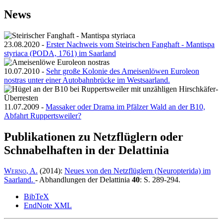
News
23.08.2020
-
Erster Nachweis vom Steirischen Fanghaft - Mantispa
styriaca (PODA, 1761) im Saarland
10.07.2010
-
Sehr große Kolonie des Ameisenlöwen Euroleon
nostras unter einer Autobahnbrücke im Westsaarland.
11.07.2009
-
Massaker oder Drama im Pfälzer Wald an der B10,
Abfahrt Ruppertsweiler?
Publikationen zu Netzflüglern oder
Schnabelhaften in der Delattinia
Werno
, A.
(2014):
Neues von den Netzflüglern (Neuropterida) im
Saarland
.
- Abhandlungen der Delattinia
40
: S. 289-294.
BibTeX
EndNote XML