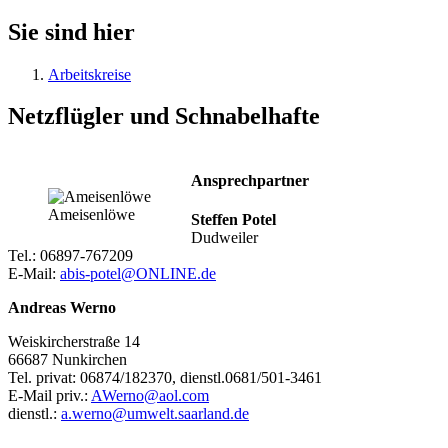
Sie sind hier
Arbeitskreise
Netzflügler und Schnabelhafte
Ansprechpartner
Ameisenlöwe
Steffen Potel
Dudweiler
Tel.: 06897-767209
E-Mail:
abis-potel@ONLINE.de
Andreas Werno
Weiskircherstraße 14
66687 Nunkirchen
Tel. privat: 06874/182370, dienstl.0681/501-3461
E-Mail priv.:
AWerno@aol.com
dienstl.:
a.werno@umwelt.saarland.de