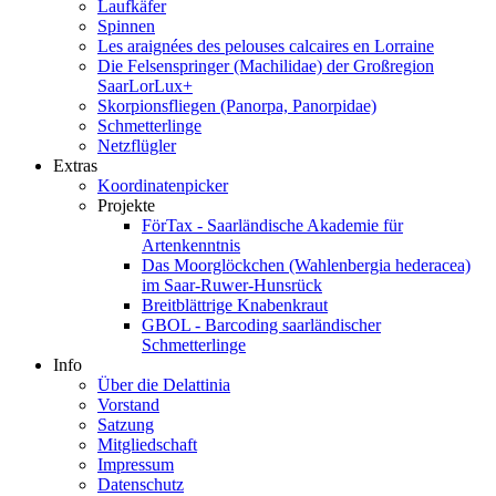
Laufkäfer
Spinnen
Les araignées des pelouses calcaires en Lorraine
Die Felsenspringer (Machilidae) der Großregion
SaarLorLux+
Skorpionsfliegen (Panorpa, Panorpidae)
Schmetterlinge
Netzflügler
Extras
Koordinatenpicker
Projekte
FörTax - Saarländische Akademie für
Artenkenntnis
Das Moorglöckchen (Wahlenbergia hederacea)
im Saar-Ruwer-Hunsrück
Breitblättrige Knabenkraut
GBOL - Barcoding saarländischer
Schmetterlinge
Info
Über die Delattinia
Vorstand
Satzung
Mitgliedschaft
Impressum
Datenschutz