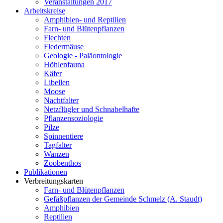
Veranstaltungen 2017
Arbeitskreise
Amphibien- und Reptilien
Farn- und Blütenpflanzen
Flechten
Fledermäuse
Geologie - Paläontologie
Höhlenfauna
Käfer
Libellen
Moose
Nachtfalter
Netzflügler und Schnabelhafte
Pflanzensoziologie
Pilze
Spinnentiere
Tagfalter
Wanzen
Zoobenthos
Publikationen
Verbreitungskarten
Farn- und Blütenpflanzen
Gefäßpflanzen der Gemeinde Schmelz (A. Staudt)
Amphibien
Reptilien