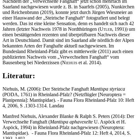
Nachdem der „Verwechselte Fanghaft“ jetzt schon mehrfach im
Saarland nachgewiesen wurde z. B. in Saarfels (2005), Nunkirchen
und Reichenbrunn (2019), konnte jetzt durch Jürgen Wiesmeier an
einer Hauswand der „Steirische Fanghaft“ fotografiert und belegt
werden. Das ist eine kleine Sensation, denn es handelt sich nach 42
Jahren (letzter Nachweis 1978 in Nordthüringen (
Utleb
, 1991)) um
einen bestätigenden rezenten und überprüfbaren Nachweis dieser
Art in Deutschland. Damit sind im Saarland alle nördlich der Alpen
bekannten Arten der Fanghafte aktuell nachgewiesen. Im
Bundesland Rheinland-Pfalz gibt es mittlerweile (2011) auch einen
publizierten Nachweis vom „Verwechselten Fanghaft“ vom
Bausenberg bei Niederzissen (
Niehuis
et al. 2014).
Literatur:
Niehuis, M. (2006): Der Steirische Fanghaft
Mantispa styriaca
(PODA, 1761) in Rheinland-Pfalz? (Netzflügler [Neuroptera =
Planipennia]: Mantispidae). - Fauna Flora Rheinland-Pfalz 10: Heft
4, 2006, S .1303-1314. Landau
Manfred Niehuis, Alexander Blanke & Ralph S. Peters (2014): Der
Verwechselte Fanghaft (
Mantispa aphavexelte
U. Aspöck et H.
Aspöck, 1994) in Rheinland-Pfalz nachgewiesen (Neuroptera:
Mantispidae). - Fauna Flora Rheinland-Pfalz 12: Heft 4, 2014, S.
1393–1402.