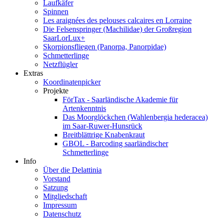
Laufkäfer
Spinnen
Les araignées des pelouses calcaires en Lorraine
Die Felsenspringer (Machilidae) der Großregion
SaarLorLux+
Skorpionsfliegen (Panorpa, Panorpidae)
Schmetterlinge
Netzflügler
Extras
Koordinatenpicker
Projekte
FörTax - Saarländische Akademie für
Artenkenntnis
Das Moorglöckchen (Wahlenbergia hederacea)
im Saar-Ruwer-Hunsrück
Breitblättrige Knabenkraut
GBOL - Barcoding saarländischer
Schmetterlinge
Info
Über die Delattinia
Vorstand
Satzung
Mitgliedschaft
Impressum
Datenschutz