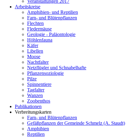
Veranstaltungen 2017
Arbeitskreise
Amphibien- und Reptilien
Farn- und Blütenpflanzen
Flechten
Fledermäuse
Geologie - Paläontologie
Höhlenfauna
Käfer
Libellen
Moose
Nachtfalter
Netzflügler und Schnabelhafte
Pflanzensoziologie
Pilze
Spinnentiere
Tagfalter
Wanzen
Zoobenthos
Publikationen
Verbreitungskarten
Farn- und Blütenpflanzen
Gefäßpflanzen der Gemeinde Schmelz (A. Staudt)
Amphibien
Reptilien