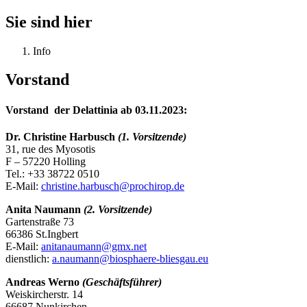
Sie sind hier
Info
Vorstand
Vorstand der Delattinia ab 03.11.2023:
Dr. Christine Harbusch
(1. Vorsitzende)
31, rue des Myosotis
F – 57220 Holling
Tel.: +33 38722 0510
E-Mail:
christine.harbusch@prochirop.de
Anita Naumann
(2. Vorsitzende)
Gartenstraße 73
66386 St.Ingbert
E-Mail:
anitanaumann@gmx.net
dienstlich:
a.naumann@biosphaere-bliesgau.eu
Andreas Werno
(Geschäftsführer)
Weiskircherstr. 14
66687 Nunkirchen