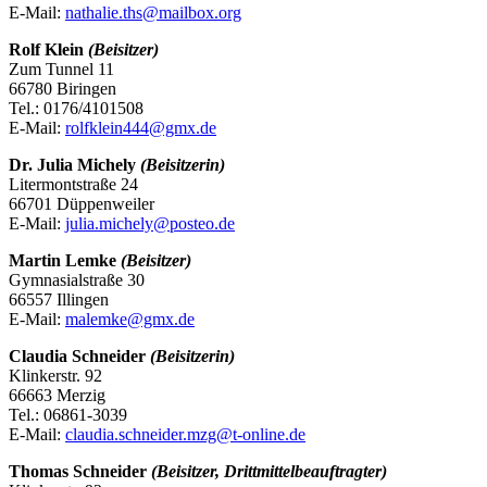
E-Mail:
nathalie.ths@mailbox.org
Rolf Klein
(Beisitzer)
Zum Tunnel 11
66780 Biringen
Tel.: 0176/4101508
E-Mail:
rolfklein444@gmx.de
Dr. Julia Michely
(Beisitzerin)
Litermontstraße 24
66701 Düppenweiler
E-Mail:
julia.michely@posteo.de
Martin Lemke
(Beisitzer)
Gymnasialstraße 30
66557 Illingen
E-Mail:
malemke@gmx.de
Claudia Schneider
(Beisitzerin)
Klinkerstr. 92
66663 Merzig
Tel.: 06861-3039
E-Mail:
claudia.schneider.mzg@t-online.de
Thomas Schneider
(Beisitzer, Drittmittelbeauftragter)