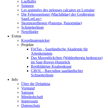
Laufkäfer
Spinnen
Les araignées des pelouses calcaires en Lorraine
Die Felsenspringer (Machilidae) der Großregion
SaarLorLux+
Skorpionsfliegen (Panorpa, Panorpidae)
Schmetterlinge
Netzflügler
Extras
Koordinatenpicker
Projekte
FörTax - Saarländische Akademie für
Artenkenntnis
Das Moorglöckchen (Wahlenbergia hederacea)
im Saar-Ruwer-Hunsrück
Breitblättrige Knabenkraut
GBOL - Barcoding saarländischer
Schmetterlinge
Info
Über die Delattinia
Vorstand
Satzung
Mitgliedschaft
Impressum
Datenschutz