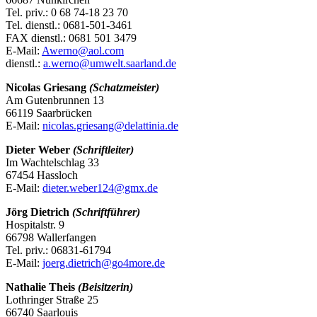
Tel. priv.: 0 68 74-18 23 70
Tel. dienstl.: 0681-501-3461
FAX dienstl.: 0681 501 3479
E-Mail:
Awerno@aol.com
dienstl.:
a.werno@umwelt.saarland.de
Nicolas Griesang
(Schatzmeister)
Am Gutenbrunnen 13
66119 Saarbrücken
E-Mail:
nicolas.griesang@delattinia.de
Dieter Weber
(Schriftleiter)
Im Wachtelschlag 33
67454 Hassloch
E-Mail:
dieter.weber124@gmx.de
Jörg Dietrich
(Schriftführer)
Hospitalstr. 9
66798 Wallerfangen
Tel. priv.: 06831-61794
E-Mail:
joerg.dietrich@go4more.de
Nathalie Theis
(Beisitzerin)
Lothringer Straße 25
66740 Saarlouis