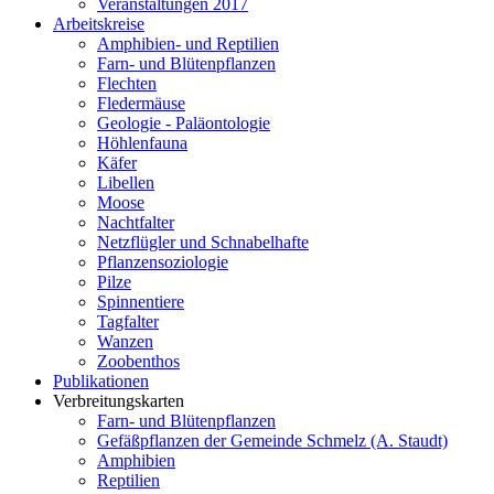
Veranstaltungen 2017
Arbeitskreise
Amphibien- und Reptilien
Farn- und Blütenpflanzen
Flechten
Fledermäuse
Geologie - Paläontologie
Höhlenfauna
Käfer
Libellen
Moose
Nachtfalter
Netzflügler und Schnabelhafte
Pflanzensoziologie
Pilze
Spinnentiere
Tagfalter
Wanzen
Zoobenthos
Publikationen
Verbreitungskarten
Farn- und Blütenpflanzen
Gefäßpflanzen der Gemeinde Schmelz (A. Staudt)
Amphibien
Reptilien