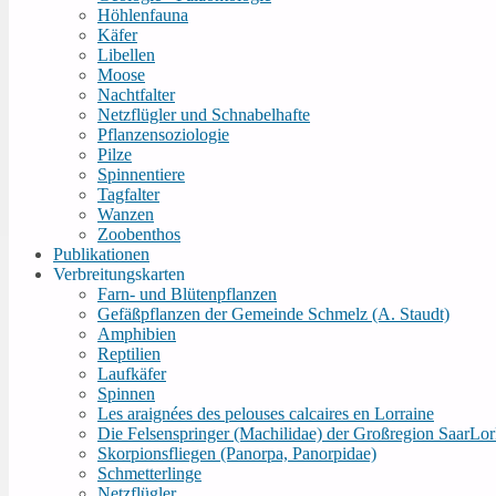
Höhlenfauna
Käfer
Libellen
Moose
Nachtfalter
Netzflügler und Schnabelhafte
Pflanzensoziologie
Pilze
Spinnentiere
Tagfalter
Wanzen
Zoobenthos
Publikationen
Verbreitungskarten
Farn- und Blütenpflanzen
Gefäßpflanzen der Gemeinde Schmelz (A. Staudt)
Amphibien
Reptilien
Laufkäfer
Spinnen
Les araignées des pelouses calcaires en Lorraine
Die Felsenspringer (Machilidae) der Großregion SaarL
Skorpionsfliegen (Panorpa, Panorpidae)
Schmetterlinge
Netzflügler