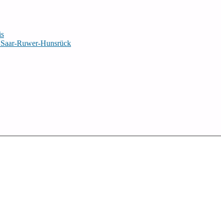
is
m Saar-Ruwer-Hunsrück