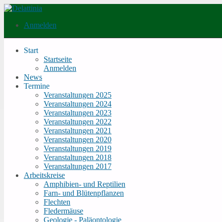
Direkt zum Inhalt
Anmelden
Delattinia
Start
Startseite
Main menu
Anmelden
News
Termine
Veranstaltungen 2025
Veranstaltungen 2024
Veranstaltungen 2023
Veranstaltungen 2022
Veranstaltungen 2021
Veranstaltungen 2020
Veranstaltungen 2019
Veranstaltungen 2018
Veranstaltungen 2017
Arbeitskreise
Amphibien- und Reptilien
Farn- und Blütenpflanzen
Flechten
Fledermäuse
Geologie - Paläontologie