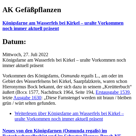
AK Gefäßpflanzen
Königsfarne am Wasserfels bei Kirkel – uralte Vorkommen
noch immer aktuell präsent
Datum:
Mittwoch, 27. Juli 2022
Königsfarne am Wasserfels bei Kirkel – uralte Vorkommen noch
immer aktuell präsent
Vorkommen des Königsfarns,
Osmunda regalis
L., am oder im
Gebiet des Wasserfelsens bei Kirkel, Saarpfalzkreis, waren schon
Hieronymus Bock bekannt, der sich dazu in seinem „Kreütterbuch“
äußert (
Bock
1577, Nachdruck 1964, Seite 194,
Erstausgabe 1539
,
letzte
Ausgabe 1630
: „Diese Farnstengel werden nit braun / bleiben
grün / würt selten gefunden.
Weiterlesen
über Königsfarne am Wasserfels bei Kirkel –
uralte Vorkommen noch immer aktuell präsent
Neues von den Königsfarnen (Osmunda regalis) im