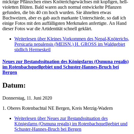
mickrige Pflänzchen eines Knöterichgewächses mit kopfigen, hell-
violetten Blüten. Bald waren auch normal entwickelte Pflanzen
gefunden, die bis 40 cm hoch wurden. Sie ähnelten etwas
Buchweizen, aber es gab auch markante Unterschiede, so daß ich
einige Fotos mit den auffälligsten Merkmalen anfertigte. An Hand
dieser Fotos war die Artidentität schnell geklärt.
Weiterlesen
über Kleines Vorkommen des Nepal-Knöterichs,
Persicaria nepalensis (MEISN.) H. GROSS im Waldgebiet
südlich Hermeskeil
Neues zur Bestandssituation des Königsfarns (Osmuna regalis)
im Rotenbachquellgebiet und Schuster-Hannes-Bruch bei
Bergen
Datum:
Donnerstag, 11. Juni 2020
1. Oberes Rotenbachtal NE Bergen, Kreis Merzig-Wadern
Weiterlesen
über Neues zur Bestandssituation des
Königsfarns (Osmuna regalis) im Rotenbachquellgebiet und
Schuster-Hannes-Bruch bei Bergen