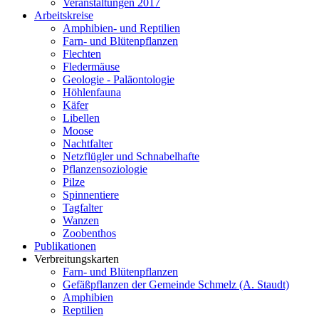
Veranstaltungen 2017
Arbeitskreise
Amphibien- und Reptilien
Farn- und Blütenpflanzen
Flechten
Fledermäuse
Geologie - Paläontologie
Höhlenfauna
Käfer
Libellen
Moose
Nachtfalter
Netzflügler und Schnabelhafte
Pflanzensoziologie
Pilze
Spinnentiere
Tagfalter
Wanzen
Zoobenthos
Publikationen
Verbreitungskarten
Farn- und Blütenpflanzen
Gefäßpflanzen der Gemeinde Schmelz (A. Staudt)
Amphibien
Reptilien