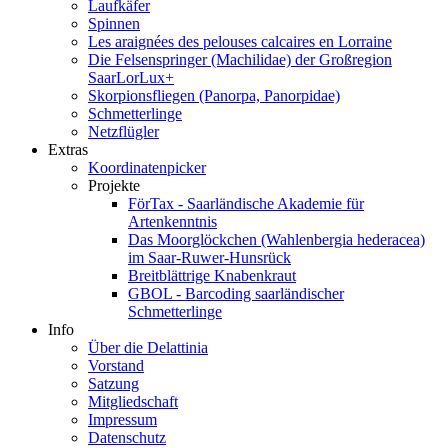
Laufkäfer
Spinnen
Les araignées des pelouses calcaires en Lorraine
Die Felsenspringer (Machilidae) der Großregion
SaarLorLux+
Skorpionsfliegen (Panorpa, Panorpidae)
Schmetterlinge
Netzflügler
Extras
Koordinatenpicker
Projekte
FörTax - Saarländische Akademie für
Artenkenntnis
Das Moorglöckchen (Wahlenbergia hederacea)
im Saar-Ruwer-Hunsrück
Breitblättrige Knabenkraut
GBOL - Barcoding saarländischer
Schmetterlinge
Info
Über die Delattinia
Vorstand
Satzung
Mitgliedschaft
Impressum
Datenschutz