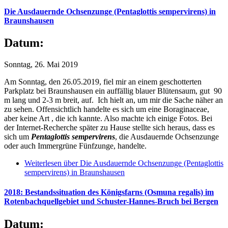
Die Ausdauernde Ochsenzunge (Pentaglottis sempervirens) in
Braunshausen
Datum:
Sonntag, 26. Mai 2019
Am Sonntag, den 26.05.2019, fiel mir an einem geschotterten
Parkplatz bei Braunshausen ein auffällig blauer Blütensaum, gut 90
m lang und 2-3 m breit, auf. Ich hielt an, um mir die Sache näher an
zu sehen. Offensichtlich handelte es sich um eine Boraginaceae,
aber keine Art , die ich kannte. Also machte ich einige Fotos. Bei
der Internet-Recherche später zu Hause stellte sich heraus, dass es
sich um
Pentaglottis sempervirens
, die Ausdauernde Ochsenzunge
oder auch Immergrüne Fünfzunge, handelte.
Weiterlesen
über Die Ausdauernde Ochsenzunge (Pentaglottis
sempervirens) in Braunshausen
2018: Bestandssituation des Königsfarns (Osmuna regalis) im
Rotenbachquellgebiet und Schuster-Hannes-Bruch bei Bergen
Datum: