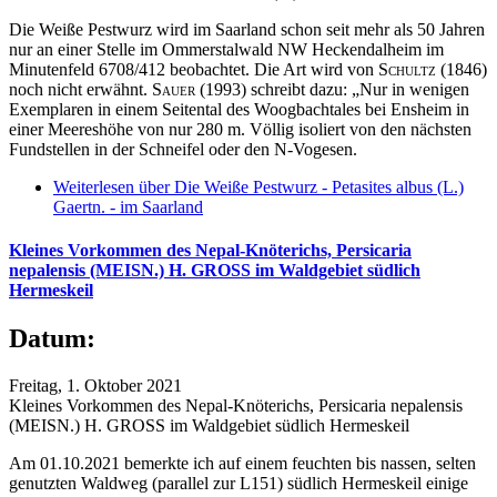
Die Weiße Pestwurz wird im Saarland schon seit mehr als 50 Jahren
nur an einer Stelle im Ommerstalwald NW Heckendalheim im
Minutenfeld 6708/412 beobachtet. Die Art wird von
Schultz
(1846)
noch nicht erwähnt.
Sauer
(1993) schreibt dazu: „Nur in wenigen
Exemplaren in einem Seitental des Woogbachtales bei Ensheim in
einer Meereshöhe von nur 280 m. Völlig isoliert von den nächsten
Fundstellen in der Schneifel oder den N-Vogesen.
Weiterlesen
über Die Weiße Pestwurz - Petasites albus (L.)
Gaertn. - im Saarland
Kleines Vorkommen des Nepal-Knöterichs, Persicaria
nepalensis (MEISN.) H. GROSS im Waldgebiet südlich
Hermeskeil
Datum:
Freitag, 1. Oktober 2021
Kleines Vorkommen des Nepal-Knöterichs, Persicaria nepalensis
(MEISN.) H. GROSS im Waldgebiet südlich Hermeskeil
Am 01.10.2021 bemerkte ich auf einem feuchten bis nassen, selten
genutzten Waldweg (parallel zur L151) südlich Hermeskeil einige