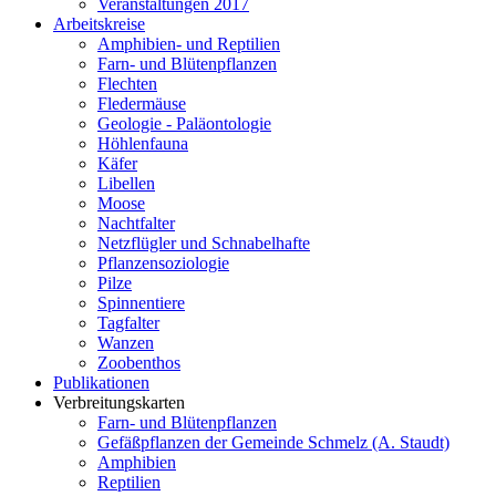
Veranstaltungen 2017
Arbeitskreise
Amphibien- und Reptilien
Farn- und Blütenpflanzen
Flechten
Fledermäuse
Geologie - Paläontologie
Höhlenfauna
Käfer
Libellen
Moose
Nachtfalter
Netzflügler und Schnabelhafte
Pflanzensoziologie
Pilze
Spinnentiere
Tagfalter
Wanzen
Zoobenthos
Publikationen
Verbreitungskarten
Farn- und Blütenpflanzen
Gefäßpflanzen der Gemeinde Schmelz (A. Staudt)
Amphibien
Reptilien