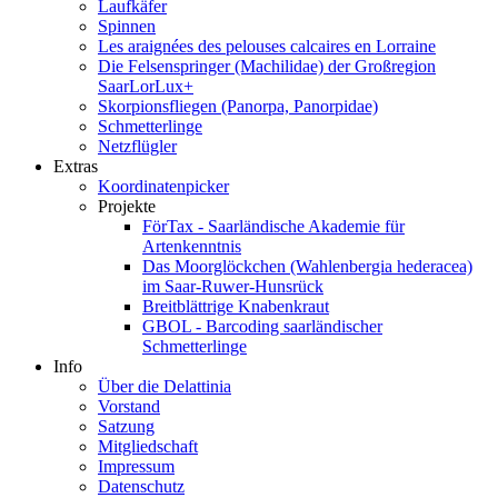
Laufkäfer
Spinnen
Les araignées des pelouses calcaires en Lorraine
Die Felsenspringer (Machilidae) der Großregion
SaarLorLux+
Skorpionsfliegen (Panorpa, Panorpidae)
Schmetterlinge
Netzflügler
Extras
Koordinatenpicker
Projekte
FörTax - Saarländische Akademie für
Artenkenntnis
Das Moorglöckchen (Wahlenbergia hederacea)
im Saar-Ruwer-Hunsrück
Breitblättrige Knabenkraut
GBOL - Barcoding saarländischer
Schmetterlinge
Info
Über die Delattinia
Vorstand
Satzung
Mitgliedschaft
Impressum
Datenschutz