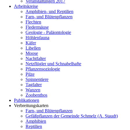
Veranstaltungen 2017
Arbeitskreise
Amphibien- und Reptilien
Farn- und Blütenpflanzen
Flechten
Fledermäuse
Geologie - Paläontologie
Höhlenfauna
Käfer
Libellen
Moose
Nachtfalter
Netzflügler und Schnabelhafte
Pflanzensoziologie
Pilze
Spinnentiere
Tagfalter
Wanzen
Zoobenthos
Publikationen
Verbreitungskarten
Farn- und Blütenpflanzen
Gefäßpflanzen der Gemeinde Schmelz (A. Staudt)
Amphibien
Reptilien