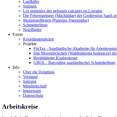
Laufkäfer
Spinnen
Les araignées des pelouses calcaires en Lorraine
Die Felsenspringer (Machilidae) der Großregion SaarL
Skorpionsfliegen (Panorpa, Panorpidae)
Schmetterlinge
Netzflügler
Extras
Koordinatenpicker
Projekte
FörTax - Saarländische Akademie für Artenkenntn
Das Moorglöckchen (Wahlenbergia hederacea) i
Breitblättrige Knabenkraut
GBOL - Barcoding saarländischer Schmetterlinge
Info
Über die Delattinia
Vorstand
Satzung
Mitgliedschaft
Impressum
Datenschutz
Arbeitskreise