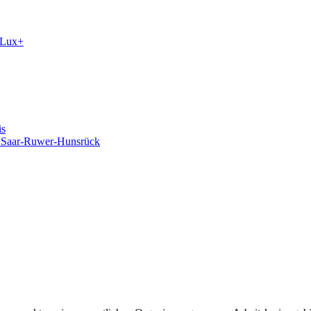
orLux+
is
m Saar-Ruwer-Hunsrück