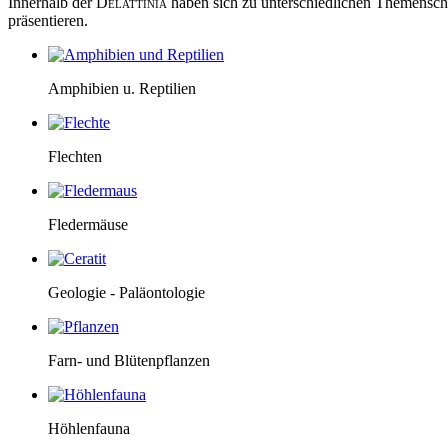
Innerhalb der
Delattinia
haben sich zu unterschiedlichen Themenschw
präsentieren.
Amphibien u. Reptilien
Flechten
Fledermäuse
Geologie - Paläontologie
Farn- und Blütenpflanzen
Höhlenfauna