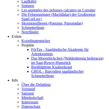
Laufkäfer
Spinnen
Les araignées des pelouses calcaires en Lorraine
Die Felsenspringer (Machilidae) der Großregion
SaarLorLux+
Skorpionsfliegen (Panorpa, Panorpidae)
Schmetterlinge
Netzflügler
Extras
Koordinatenpicker
Projekte
FörTax - Saarländische Akademie für
Artenkenntnis
Das Moorglöckchen (Wahlenbergia hederacea)
im Saar-Ruwer-Hunsrück
Breitblättrige Knabenkraut
GBOL - Barcoding saarländischer
Schmetterlinge
Info
Über die Delattinia
Vorstand
Satzung
Mitgliedschaft
Impressum
Datenschutz