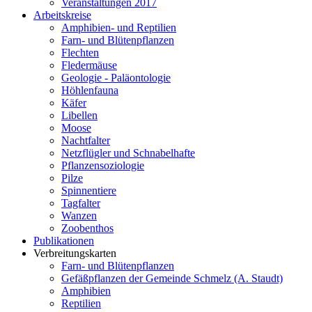
Veranstaltungen 2017
Arbeitskreise
Amphibien- und Reptilien
Farn- und Blütenpflanzen
Flechten
Fledermäuse
Geologie - Paläontologie
Höhlenfauna
Käfer
Libellen
Moose
Nachtfalter
Netzflügler und Schnabelhafte
Pflanzensoziologie
Pilze
Spinnentiere
Tagfalter
Wanzen
Zoobenthos
Publikationen
Verbreitungskarten
Farn- und Blütenpflanzen
Gefäßpflanzen der Gemeinde Schmelz (A. Staudt)
Amphibien
Reptilien