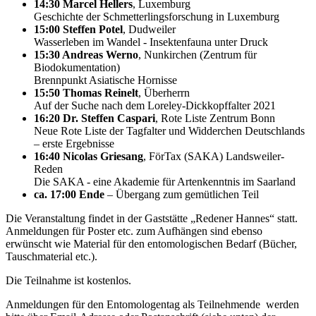
14:30 Marcel Hellers
, Luxemburg
Geschichte der Schmetterlingsforschung in Luxemburg
15:00 Steffen Potel
, Dudweiler
Wasserleben im Wandel - Insektenfauna unter Druck
15:30 Andreas Werno
, Nunkirchen (Zentrum für
Biodokumentation)
Brennpunkt Asiatische Hornisse
15:50 Thomas Reinelt
, Überherrn
Auf der Suche nach dem Loreley-Dickkopffalter 2021
16:20 Dr. Steffen Caspari
, Rote Liste Zentrum Bonn
Neue Rote Liste der Tagfalter und Widderchen Deutschlands
– erste Ergebnisse
16:40 Nicolas Griesang
, FörTax (SAKA) Landsweiler-
Reden
Die SAKA - eine Akademie für Artenkenntnis im Saarland
ca. 17:00 Ende
– Übergang zum gemütlichen Teil
Die Veranstaltung findet in der Gaststätte „Redener Hannes“ statt.
Anmeldungen für Poster etc. zum Aufhängen sind ebenso
erwünscht wie Material für den entomologischen Bedarf (Bücher,
Tauschmaterial etc.).
Die Teilnahme ist kostenlos.
Anmeldungen für den Entomologentag als Teilnehmende werden