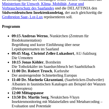
Ministerium für Umwelt, Klima, Mobilität, Agrar und
Verbraucherschutz des Saarlandes
und die DELATTINIA den
Südwestdeutschen Insektenkundetag
, der auch gleichzeitig die
Großregion Saar- Lor-Lux
repräsentieren soll.
Programm
09:15 Andreas Werno
, Nunkirchen (Zentrum für
Biodokumentation)
Begrüßung und kurze Einführung über neue
Lepidopterenarten im Saarland
09:45 Mag. Christof Zeller-Lukashort
, AU-Salzburg
Die Urmotten
10:15 Jonas Köhler
, Bornheim
Die Totholzkäfer im Saardurchbruch bei Saarhölzbach
11:00 Dr. Robert Trusch
, Karlsruhe
Der anstrengendste Schmetterling Europas
11:40 Dr. Marinela Gkrazntani
, (Saarbrücken-Dudweiler)
Albanien in faunistischen Katalogen am Beispiel der Wanzen
(Heteroptera)
12:00 Mittagspause
13:50 Dr. Martin Sorg
, Neukirchen-Vluyn
Insektenmonitoring mit Malaisefallen und Metabarcoding –
Evaluation und Potentiale