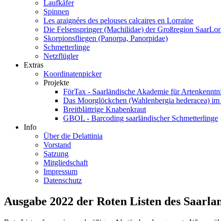
Laufkäfer
Spinnen
Les araignées des pelouses calcaires en Lorraine
Die Felsenspringer (Machilidae) der Großregion SaarL
Skorpionsfliegen (Panorpa, Panorpidae)
Schmetterlinge
Netzflügler
Extras
Koordinatenpicker
Projekte
FörTax - Saarländische Akademie für Artenkenntn
Das Moorglöckchen (Wahlenbergia hederacea) i
Breitblättrige Knabenkraut
GBOL - Barcoding saarländischer Schmetterlinge
Info
Über die Delattinia
Vorstand
Satzung
Mitgliedschaft
Impressum
Datenschutz
Ausgabe 2022 der Roten Listen des Saarla