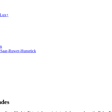
orLux+
is
m Saar-Ruwer-Hunsrück
ndes