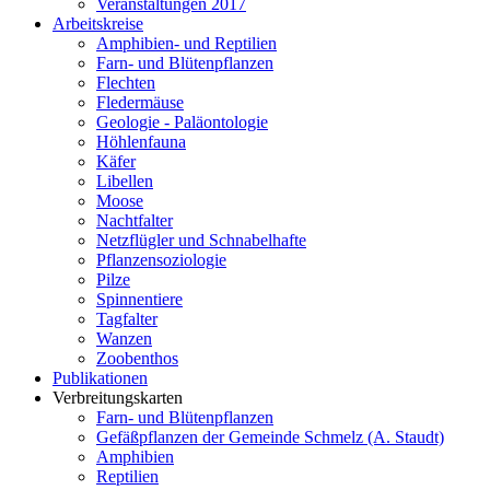
Veranstaltungen 2017
Arbeitskreise
Amphibien- und Reptilien
Farn- und Blütenpflanzen
Flechten
Fledermäuse
Geologie - Paläontologie
Höhlenfauna
Käfer
Libellen
Moose
Nachtfalter
Netzflügler und Schnabelhafte
Pflanzensoziologie
Pilze
Spinnentiere
Tagfalter
Wanzen
Zoobenthos
Publikationen
Verbreitungskarten
Farn- und Blütenpflanzen
Gefäßpflanzen der Gemeinde Schmelz (A. Staudt)
Amphibien
Reptilien