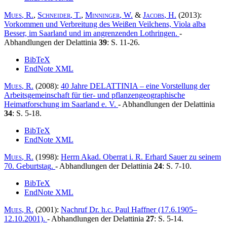
Mues
, R.
,
Schneider
, T.
,
Minninger
, W.
&
Jacobs
, H.
(2013):
Vorkommen und Verbreitung des Weißen Veilchens, Viola alba
Besser, im Saarland und im angrenzenden Lothringen.
-
Abhandlungen der Delattinia
39
: S. 11-26.
BibTeX
EndNote XML
Mues
, R.
(2008):
40 Jahre DELATTINIA – eine Vorstellung der
Arbeitsgemeinschaft für tier- und pflanzengeographische
Heimatforschung im Saarland e. V.
- Abhandlungen der Delattinia
34
: S. 5-18.
BibTeX
EndNote XML
Mues
, R.
(1998):
Herrn Akad. Oberrat i. R. Erhard Sauer zu seinem
70. Geburtstag
.
- Abhandlungen der Delattinia
24
: S. 7-10.
BibTeX
EndNote XML
Mues
, R.
(2001):
Nachruf Dr. h.c. Paul Haffner (17.6.1905–
12.10.2001)
.
- Abhandlungen der Delattinia
27
: S. 5-14.