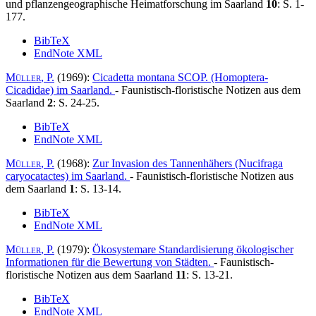
und pflanzengeographische Heimatforschung im Saarland
10
: S. 1-
177.
BibTeX
EndNote XML
Müller
, P.
(1969):
Cicadetta montana SCOP. (Homoptera-
Cicadidae) im Saarland
.
- Faunistisch-floristische Notizen aus dem
Saarland
2
: S. 24-25.
BibTeX
EndNote XML
Müller
, P.
(1968):
Zur Invasion des Tannenhähers (Nucifraga
caryocatactes) im Saarland
.
- Faunistisch-floristische Notizen aus
dem Saarland
1
: S. 13-14.
BibTeX
EndNote XML
Müller
, P.
(1979):
Ökosystemare Standardisierung ökologischer
Informationen für die Bewertung von Städten
.
- Faunistisch-
floristische Notizen aus dem Saarland
11
: S. 13-21.
BibTeX
EndNote XML