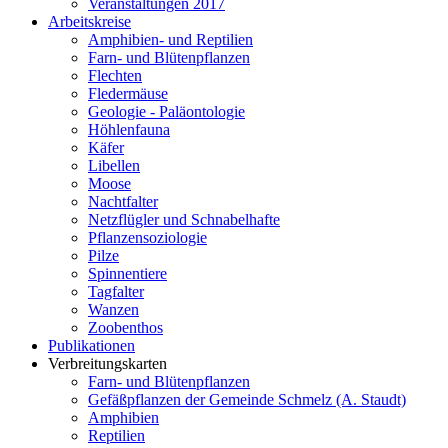
Veranstaltungen 2017
Arbeitskreise
Amphibien- und Reptilien
Farn- und Blütenpflanzen
Flechten
Fledermäuse
Geologie - Paläontologie
Höhlenfauna
Käfer
Libellen
Moose
Nachtfalter
Netzflügler und Schnabelhafte
Pflanzensoziologie
Pilze
Spinnentiere
Tagfalter
Wanzen
Zoobenthos
Publikationen
Verbreitungskarten
Farn- und Blütenpflanzen
Gefäßpflanzen der Gemeinde Schmelz (A. Staudt)
Amphibien
Reptilien