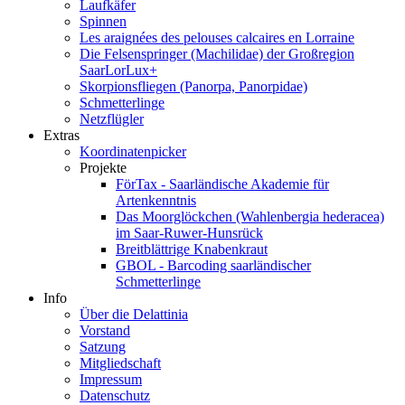
Laufkäfer
Spinnen
Les araignées des pelouses calcaires en Lorraine
Die Felsenspringer (Machilidae) der Großregion
SaarLorLux+
Skorpionsfliegen (Panorpa, Panorpidae)
Schmetterlinge
Netzflügler
Extras
Koordinatenpicker
Projekte
FörTax - Saarländische Akademie für
Artenkenntnis
Das Moorglöckchen (Wahlenbergia hederacea)
im Saar-Ruwer-Hunsrück
Breitblättrige Knabenkraut
GBOL - Barcoding saarländischer
Schmetterlinge
Info
Über die Delattinia
Vorstand
Satzung
Mitgliedschaft
Impressum
Datenschutz