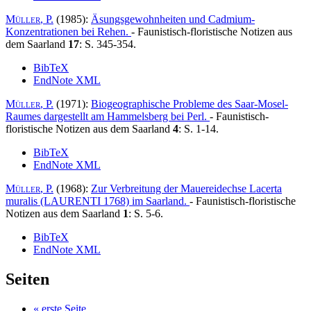
Müller
, P.
(1985):
Äsungsgewohnheiten und Cadmium-
Konzentrationen bei Rehen
.
- Faunistisch-floristische Notizen aus
dem Saarland
17
: S. 345-354.
BibTeX
EndNote XML
Müller
, P.
(1971):
Biogeographische Probleme des Saar-Mosel-
Raumes dargestellt am Hammelsberg bei Perl
.
- Faunistisch-
floristische Notizen aus dem Saarland
4
: S. 1-14.
BibTeX
EndNote XML
Müller
, P.
(1968):
Zur Verbreitung der Mauereidechse Lacerta
muralis (LAURENTI 1768) im Saarland
.
- Faunistisch-floristische
Notizen aus dem Saarland
1
: S. 5-6.
BibTeX
EndNote XML
Seiten
« erste Seite