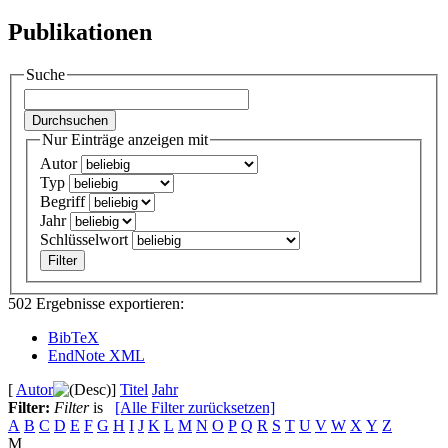
Publikationen
Suche
Nur Einträge anzeigen mit
Autor
Typ
Begriff
Jahr
Schlüsselwort
502 Ergebnisse exportieren:
BibTeX
EndNote XML
[
Autor
]
Titel
Jahr
Filter:
Filter
is
[Alle Filter zurücksetzen]
A
B
C
D
E
F
G
H
I
J
K
L
M
N
O
P
Q
R
S
T
U
V
W
X
Y
Z
M