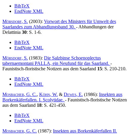
BibTeX
EndNote XML
Mörsdorf
, S.
(2003):
Vorwort des Ministers für Umwelt des
Saarlandes zum Abhandlungsband 30
.
- Abhandlungen der
Delattinia
30
: S. 1-6.
BibTeX
EndNote XML
Mörsdorf
, S.
(1983):
Die Salzbinse Schoenoplectus
tabernaemontani PALLA, ein Neufund für das Saarland
.
-
Faunistisch-floristische Notizen aus dem Saarland
15
: S. 210-210.
BibTeX
EndNote XML
Mosbacher
, G. C.
,
Köhn
, W.
&
Dewes
, E.
(1986):
Insekten aus
Borkenkäferfallen. I. Scolytidae
.
- Faunistisch-floristische Notizen
aus dem Saarland
18
: S. 421-450.
BibTeX
EndNote XML
Mosbacher
, G. C.
(1987):
Insekten aus Borkenkäferfallen II.