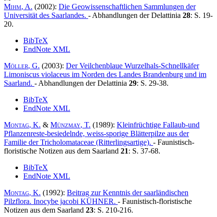
Mihm
, A.
(2002):
Die Geowissenschaftlichen Sammlungen der
Universität des Saarlandes.
- Abhandlungen der Delattinia
28
: S. 19-
20.
BibTeX
EndNote XML
Möller
, G.
(2003):
Der Veilchenblaue Wurzelhals-Schnellkäfer
Limoniscus violaceus im Norden des Landes Brandenburg und im
Saarland.
- Abhandlungen der Delattinia
29
: S. 29-38.
BibTeX
EndNote XML
Montag
, K.
&
Münzmay
, T.
(1989):
Kleinfrüchtige Fallaub-und
Pflanzenreste-besiedelnde, weiss-sporige Blätterpilze aus der
Familie der Tricholomataceae (Ritterlingsartige)
.
- Faunistisch-
floristische Notizen aus dem Saarland
21
: S. 37-68.
BibTeX
EndNote XML
Montag
, K.
(1992):
Beitrag zur Kenntnis der saarländischen
Pilzflora. Inocybe jacobi KÜHNER
.
- Faunistisch-floristische
Notizen aus dem Saarland
23
: S. 210-216.