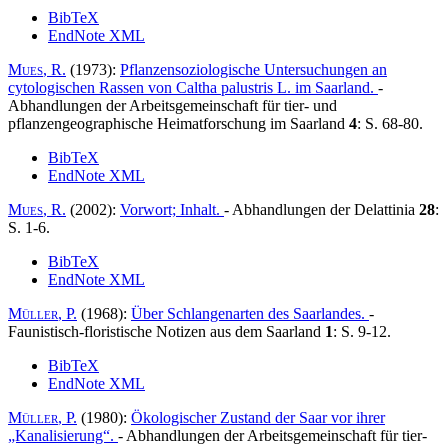
BibTeX
EndNote XML
Mues
, R.
(1973):
Pflanzensoziologische Untersuchungen an
cytologischen Rassen von Caltha palustris L. im Saarland
.
-
Abhandlungen der Arbeitsgemeinschaft für tier- und
pflanzengeographische Heimatforschung im Saarland
4
: S. 68-80.
BibTeX
EndNote XML
Mues
, R.
(2002):
Vorwort; Inhalt
.
- Abhandlungen der Delattinia
28
:
S. 1-6.
BibTeX
EndNote XML
Müller
, P.
(1968):
Über Schlangenarten des Saarlandes
.
-
Faunistisch-floristische Notizen aus dem Saarland
1
: S. 9-12.
BibTeX
EndNote XML
Müller
, P.
(1980):
Ökologischer Zustand der Saar vor ihrer
„Kanalisierung“
.
- Abhandlungen der Arbeitsgemeinschaft für tier-