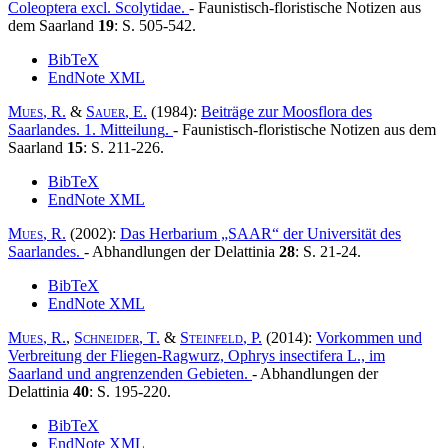
Coleoptera excl. Scolytidae
.
- Faunistisch-floristische Notizen aus
dem Saarland
19
: S. 505-542.
BibTeX
EndNote XML
Mues
, R.
&
Sauer
, E.
(1984):
Beiträge zur Moosflora des
Saarlandes. 1. Mitteilung
.
- Faunistisch-floristische Notizen aus dem
Saarland
15
: S. 211-226.
BibTeX
EndNote XML
Mues
, R.
(2002):
Das Herbarium „SAAR“ der Universität des
Saarlandes.
- Abhandlungen der Delattinia
28
: S. 21-24.
BibTeX
EndNote XML
Mues
, R.
,
Schneider
, T.
&
Steinfeld
, P.
(2014):
Vorkommen und
Verbreitung der Fliegen-Ragwurz, Ophrys insectifera L., im
Saarland und angrenzenden Gebieten
.
- Abhandlungen der
Delattinia
40
: S. 195-220.
BibTeX
EndNote XML